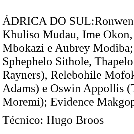
ÁDRICA DO SUL:Ronwen W
Khuliso Mudau, Ime Okon,
Mbokazi e Aubrey Modiba;
Sphephelo Sithole, Thapel
Rayners), Relebohile Mofo
Adams) e Oswin Appollis (
Moremi); Evidence Makgop
Técnico: Hugo Broos