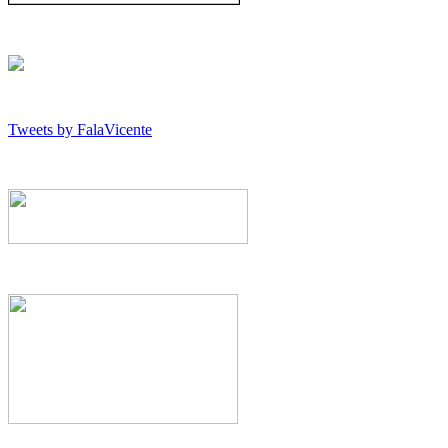
Tweets by FalaVicente