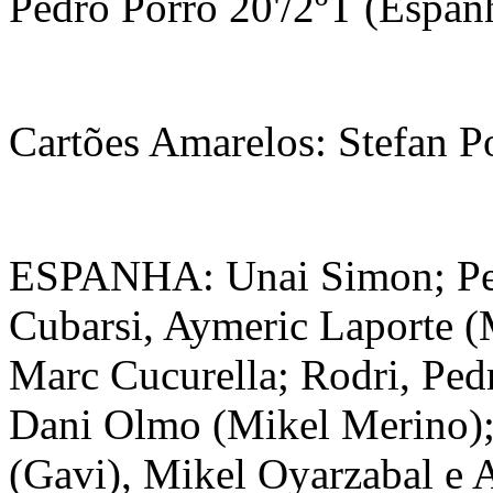
Pedro Porro 20'/2ºT (Espan
Cartões Amarelos: Stefan Po
ESPANHA: Unai Simon; Ped
Cubarsi, Aymeric Laporte (
Marc Cucurella; Rodri, Pedr
Dani Olmo (Mikel Merino)
(Gavi), Mikel Oyarzabal e 