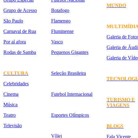
MUNDO
Grupo de Acesso
Botafogo
São Paulo
Flamengo
MULTIMÍDI
Carnaval de Rua
Fluminense
Galeria de Foto
Por aí afora
Vasco
Galeria de Áudi
Rodas de Samba
Pequenos Gigantes
Galeria de Víde
CULTURA
Seleção Brasileira
TECNOLOGI
Celebridades
Cinema
Futebol Internacional
TURISMO E
Música
VIAGENS
Teatro
Esportes Olímpicos
Televisão
BLOGS
Vôlei
Fala Vicente