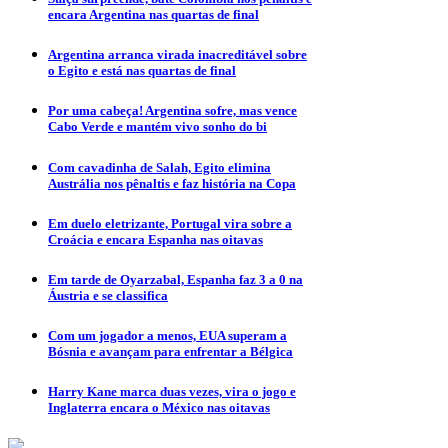
encara Argentina nas quartas de final
Argentina arranca virada inacreditável sobre
o Egito e está nas quartas de final
Por uma cabeça! Argentina sofre, mas vence
Cabo Verde e mantém vivo sonho do bi
Com cavadinha de Salah, Egito elimina
Austrália nos pênaltis e faz história na Copa
Em duelo eletrizante, Portugal vira sobre a
Croácia e encara Espanha nas oitavas
Em tarde de Oyarzabal, Espanha faz 3 a 0 na
Áustria e se classifica
Com um jogador a menos, EUA superam a
Bósnia e avançam para enfrentar a Bélgica
Harry Kane marca duas vezes, vira o jogo e
Inglaterra encara o México nas oitavas