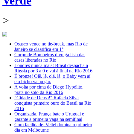
Verde
>
Osasco vence no tie-break, mas Rio de
Janeiro se classifica em 1°
Corpo de Bombeiros divulga lista das
casas liberadas no Rio
Londres nunca mais! Brasil despacha a
Rússia por 3 a 0 e vai à final na Rio 2016
É bronze! Olê, lê, olá, lá, o Baby vem aí
e o bicho vai pegar.
A volta por cima de Diego Hypólito,
prata no solo da Rio 2016
"Cidade de Deusa!" Rafaela Silva
conquista primeiro ouro do Brasil na Rio
2016
Organizada, França bate o Uruguai e
garante a primeira vaga na semifinal
Com facilidade, Vettel domina o primeiro
dia em Melbourne