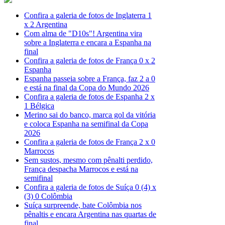
Confira a galeria de fotos de Inglaterra 1
x 2 Argentina
Com alma de "D10s"! Argentina vira
sobre a Inglaterra e encara a Espanha na
final
Confira a galeria de fotos de França 0 x 2
Espanha
Espanha passeia sobre a França, faz 2 a 0
e está na final da Copa do Mundo 2026
Confira a galeria de fotos de Espanha 2 x
1 Bélgica
Merino sai do banco, marca gol da vitória
e coloca Espanha na semifinal da Copa
2026
Confira a galeria de fotos de França 2 x 0
Marrocos
Sem sustos, mesmo com pênalti perdido,
França despacha Marrocos e está na
semifinal
Confira a galeria de fotos de Suíça 0 (4) x
(3) 0 Colômbia
Suíça surpreende, bate Colômbia nos
pênaltis e encara Argentina nas quartas de
final