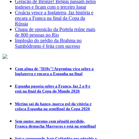
Geração de Bronze! Belgas passam pelos
ingleses e ficam com o terceiro lugar
Croácia vence a Inglaterra, faz história e
encara a França na final da Copa da
Rússia
Chapa de oposição da Portela reúne mais
de 800 pessoas no Rio
Implosão do prédio da Brahma no
Sambódromo é feita com sucesso
Com alma de "D10s"! Argentina vira sobre a
Inglaterra e encara a Espanha na final
Espanha passeia sobre a França, faz 2 a 0 e
está na final da Copa do Mundo 2026
Merino sai do banco, marca gol da vitória e
coloca Espanha na semifinal da Copa 2026
Sem sustos, mesmo com pênalti perdido,
França despacha Marrocos e está na semifinal
Suíça surpreende, bate Colômbia nos pênaltis e