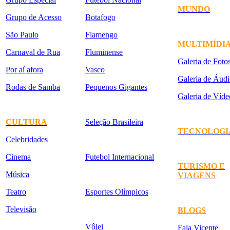
MUNDO
Grupo de Acesso
Botafogo
São Paulo
Flamengo
MULTIMÍDI
Carnaval de Rua
Fluminense
Galeria de Foto
Por aí afora
Vasco
Galeria de Áudi
Rodas de Samba
Pequenos Gigantes
Galeria de Víde
CULTURA
Seleção Brasileira
TECNOLOGI
Celebridades
Cinema
Futebol Internacional
TURISMO E
Música
VIAGENS
Teatro
Esportes Olímpicos
Televisão
BLOGS
Vôlei
Fala Vicente