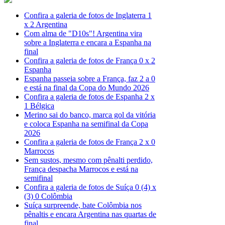
Confira a galeria de fotos de Inglaterra 1
x 2 Argentina
Com alma de "D10s"! Argentina vira
sobre a Inglaterra e encara a Espanha na
final
Confira a galeria de fotos de França 0 x 2
Espanha
Espanha passeia sobre a França, faz 2 a 0
e está na final da Copa do Mundo 2026
Confira a galeria de fotos de Espanha 2 x
1 Bélgica
Merino sai do banco, marca gol da vitória
e coloca Espanha na semifinal da Copa
2026
Confira a galeria de fotos de França 2 x 0
Marrocos
Sem sustos, mesmo com pênalti perdido,
França despacha Marrocos e está na
semifinal
Confira a galeria de fotos de Suíça 0 (4) x
(3) 0 Colômbia
Suíça surpreende, bate Colômbia nos
pênaltis e encara Argentina nas quartas de
final