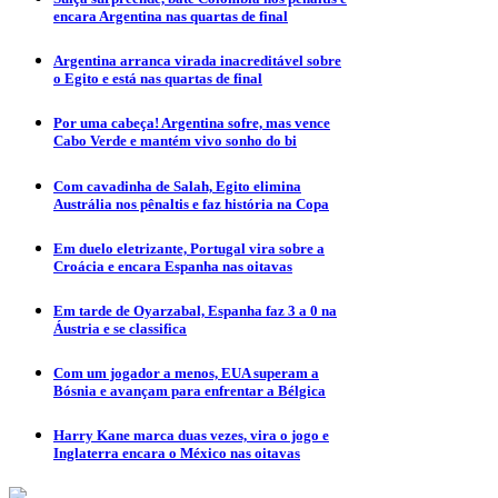
encara Argentina nas quartas de final
Argentina arranca virada inacreditável sobre
o Egito e está nas quartas de final
Por uma cabeça! Argentina sofre, mas vence
Cabo Verde e mantém vivo sonho do bi
Com cavadinha de Salah, Egito elimina
Austrália nos pênaltis e faz história na Copa
Em duelo eletrizante, Portugal vira sobre a
Croácia e encara Espanha nas oitavas
Em tarde de Oyarzabal, Espanha faz 3 a 0 na
Áustria e se classifica
Com um jogador a menos, EUA superam a
Bósnia e avançam para enfrentar a Bélgica
Harry Kane marca duas vezes, vira o jogo e
Inglaterra encara o México nas oitavas