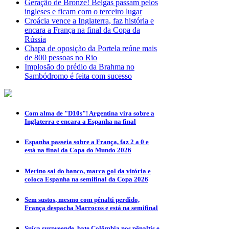
Geração de Bronze! Belgas passam pelos
ingleses e ficam com o terceiro lugar
Croácia vence a Inglaterra, faz história e
encara a França na final da Copa da
Rússia
Chapa de oposição da Portela reúne mais
de 800 pessoas no Rio
Implosão do prédio da Brahma no
Sambódromo é feita com sucesso
Com alma de "D10s"! Argentina vira sobre a
Inglaterra e encara a Espanha na final
Espanha passeia sobre a França, faz 2 a 0 e
está na final da Copa do Mundo 2026
Merino sai do banco, marca gol da vitória e
coloca Espanha na semifinal da Copa 2026
Sem sustos, mesmo com pênalti perdido,
França despacha Marrocos e está na semifinal
Suíça surpreende, bate Colômbia nos pênaltis e