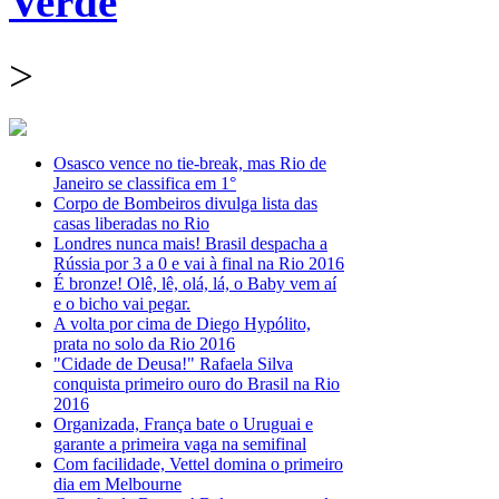
Verde
>
Osasco vence no tie-break, mas Rio de
Janeiro se classifica em 1°
Corpo de Bombeiros divulga lista das
casas liberadas no Rio
Londres nunca mais! Brasil despacha a
Rússia por 3 a 0 e vai à final na Rio 2016
É bronze! Olê, lê, olá, lá, o Baby vem aí
e o bicho vai pegar.
A volta por cima de Diego Hypólito,
prata no solo da Rio 2016
"Cidade de Deusa!" Rafaela Silva
conquista primeiro ouro do Brasil na Rio
2016
Organizada, França bate o Uruguai e
garante a primeira vaga na semifinal
Com facilidade, Vettel domina o primeiro
dia em Melbourne