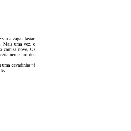
viu a zaga afastar.
u. Mais uma vez, o
do camisa nove. Os
 certamente um dos
eu uma cavadinha “à
te.