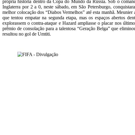
própria história dentro da Copa do Mundo da Rússia. Sob o coman
Inglaterra por 2 a 0, neste sábado, em São Petersburgo, conquistar
melhor colocação dos “Diabos Vermelhos” até esta manhã. Meunier abri
que tentou empatar na segunda etapa, mas os espaços abertos dent
explorassem o contra-ataque e Hazard ampliasse o placar nos último
prêmio de consolação para a talentosa “Geração Belga” que eliminou 
resultou no gol de Umtiti.