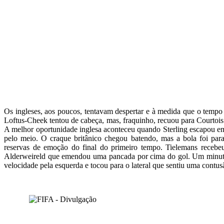
Os ingleses, aos poucos, tentavam despertar e à medida que o tempo p
Loftus-Cheek tentou de cabeça, mas, fraquinho, recuou para Courtois.
A melhor oportunidade inglesa aconteceu quando Sterling escapou e
pelo meio. O craque britânico chegou batendo, mas a bola foi pa
reservas de emoção do final do primeiro tempo. Tielemans recebeu
Alderweireld que emendou uma pancada por cima do gol. Um minuto 
velocidade pela esquerda e tocou para o lateral que sentiu uma cont