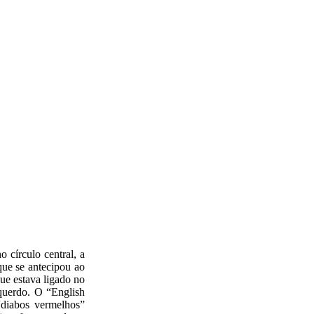
 círculo central, a
que se antecipou ao
ue estava ligado no
querdo. O “English
“diabos vermelhos”