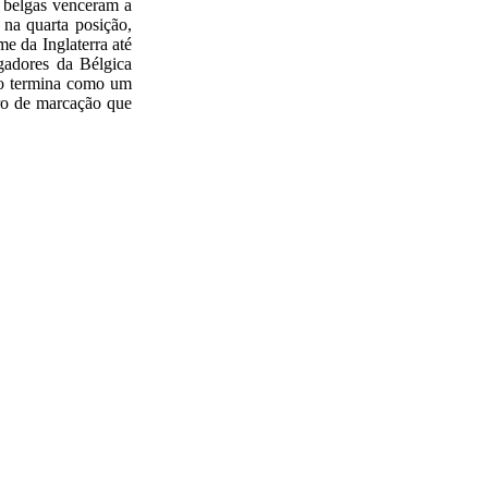
 belgas venceram a
 na quarta posição,
e da Inglaterra até
gadores da Bélgica
ção termina como um
rro de marcação que