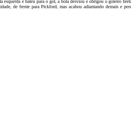
esquerda e bateu para o gol, a bola desviou e obrigou o goleiro bretã
cidade, de frente para Pickford, mas acabou adiantando demais e per