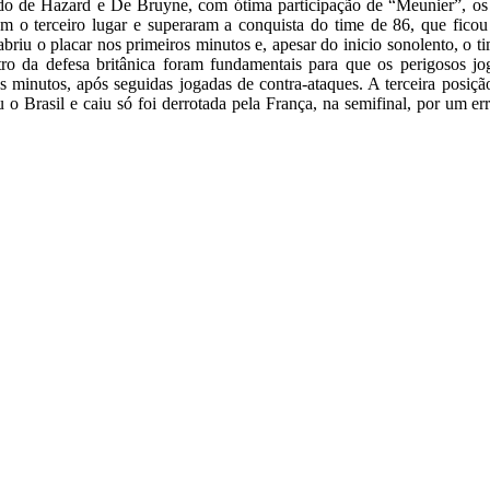
do de Hazard e De Bruyne, com ótima participação de “Meunier”, os
am o terceiro lugar e superaram a conquista do time de 86, que ficou
u o placar nos primeiros minutos e, apesar do inicio sonolento, o tim
ro da defesa britânica foram fundamentais para que os perigosos jo
s minutos, após seguidas jogadas de contra-ataques. A terceira posi
o Brasil e caiu só foi derrotada pela França, na semifinal, por um e