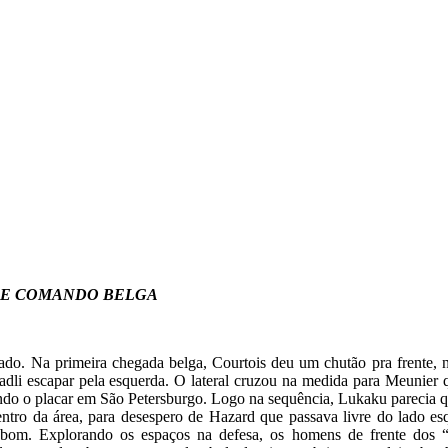
S E COMANDO BELGA
ado. Na primeira chegada belga, Courtois deu um chutão pra frente, no
adli escapar pela esquerda. O lateral cruzou na medida para Meunier 
ndo o placar em São Petersburgo. Logo na sequência, Lukaku parecia q
tro da área, para desespero de Hazard que passava livre do lado es
o bom. Explorando os espaços na defesa, os homens de frente dos 