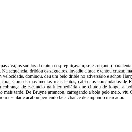
assava, os súditos da rainha espreguiçavam, se esforçando para tentar
 Na sequência, driblou os zagueiros, invadiu a área e tentou cruzar, 
m velocidade, dominou, deu um belo drible no adversário e achou Har
ra fora. Com os movimentos mais lentos, cabia aos comandados de R
 cobrança de escanteio na intermediária que chutou de longe, a bol
mais tarde, De Bruyne arrancou, carregando a bola pelo meio, viu 
usão muscular e acabou perdendo bela chance de ampliar o marcador.