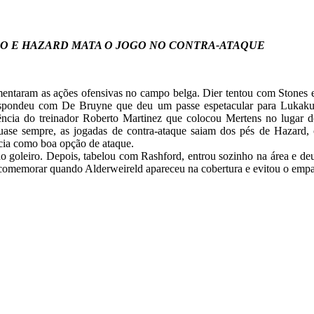
DO E HAZARD MATA O JOGO NO CONTRA-ATAQUE
mentaram as ações ofensivas no campo belga. Dier tentou com Stones e 
respondeu com De Bruyne que deu um passe espetacular para Lukak
ência do treinador Roberto Martinez que colocou Mertens no lugar 
uase sempre, as jogadas de contra-ataque saiam dos pés de Hazard,
cia como boa opção de ataque.
 do goleiro. Depois, tabelou com Rashford, entrou sozinho na área e d
a comemorar quando Alderweireld apareceu na cobertura e evitou o empa