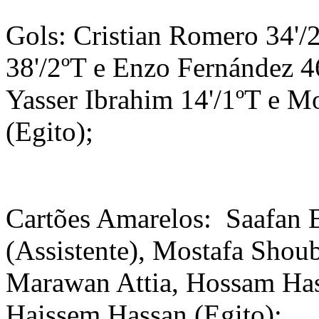
Gols: Cristian Romero 34'/
38'/2ºT e Enzo Fernández 46
Yasser Ibrahim 14'/1ºT e Mo
(Egito);
Cartões Amarelos: Saafan E
(Assistente), Mostafa Shou
Marawan Attia, Hossam Has
Haissem Hassan (Egito);