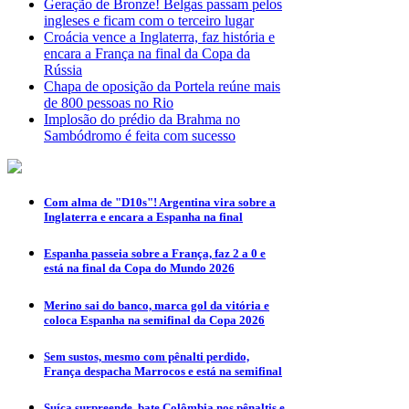
Geração de Bronze! Belgas passam pelos
ingleses e ficam com o terceiro lugar
Croácia vence a Inglaterra, faz história e
encara a França na final da Copa da
Rússia
Chapa de oposição da Portela reúne mais
de 800 pessoas no Rio
Implosão do prédio da Brahma no
Sambódromo é feita com sucesso
Com alma de "D10s"! Argentina vira sobre a
Inglaterra e encara a Espanha na final
Espanha passeia sobre a França, faz 2 a 0 e
está na final da Copa do Mundo 2026
Merino sai do banco, marca gol da vitória e
coloca Espanha na semifinal da Copa 2026
Sem sustos, mesmo com pênalti perdido,
França despacha Marrocos e está na semifinal
Suíça surpreende, bate Colômbia nos pênaltis e