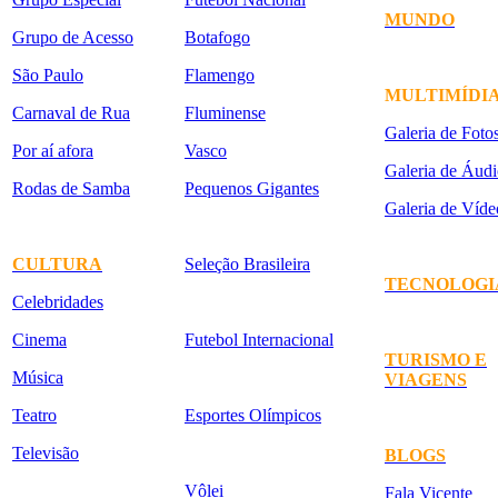
MUNDO
Grupo de Acesso
Botafogo
São Paulo
Flamengo
MULTIMÍDI
Carnaval de Rua
Fluminense
Galeria de Foto
Por aí afora
Vasco
Galeria de Áudi
Rodas de Samba
Pequenos Gigantes
Galeria de Víde
CULTURA
Seleção Brasileira
TECNOLOGI
Celebridades
Cinema
Futebol Internacional
TURISMO E
Música
VIAGENS
Teatro
Esportes Olímpicos
Televisão
BLOGS
Vôlei
Fala Vicente