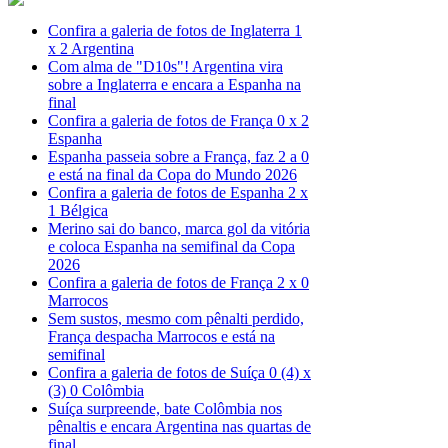
Confira a galeria de fotos de Inglaterra 1
x 2 Argentina
Com alma de "D10s"! Argentina vira
sobre a Inglaterra e encara a Espanha na
final
Confira a galeria de fotos de França 0 x 2
Espanha
Espanha passeia sobre a França, faz 2 a 0
e está na final da Copa do Mundo 2026
Confira a galeria de fotos de Espanha 2 x
1 Bélgica
Merino sai do banco, marca gol da vitória
e coloca Espanha na semifinal da Copa
2026
Confira a galeria de fotos de França 2 x 0
Marrocos
Sem sustos, mesmo com pênalti perdido,
França despacha Marrocos e está na
semifinal
Confira a galeria de fotos de Suíça 0 (4) x
(3) 0 Colômbia
Suíça surpreende, bate Colômbia nos
pênaltis e encara Argentina nas quartas de
final