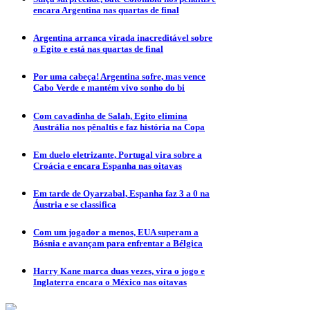
encara Argentina nas quartas de final
Argentina arranca virada inacreditável sobre
o Egito e está nas quartas de final
Por uma cabeça! Argentina sofre, mas vence
Cabo Verde e mantém vivo sonho do bi
Com cavadinha de Salah, Egito elimina
Austrália nos pênaltis e faz história na Copa
Em duelo eletrizante, Portugal vira sobre a
Croácia e encara Espanha nas oitavas
Em tarde de Oyarzabal, Espanha faz 3 a 0 na
Áustria e se classifica
Com um jogador a menos, EUA superam a
Bósnia e avançam para enfrentar a Bélgica
Harry Kane marca duas vezes, vira o jogo e
Inglaterra encara o México nas oitavas