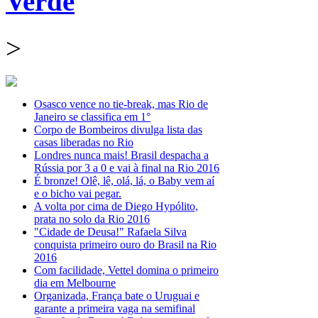
Verde
>
Osasco vence no tie-break, mas Rio de
Janeiro se classifica em 1°
Corpo de Bombeiros divulga lista das
casas liberadas no Rio
Londres nunca mais! Brasil despacha a
Rússia por 3 a 0 e vai à final na Rio 2016
É bronze! Olê, lê, olá, lá, o Baby vem aí
e o bicho vai pegar.
A volta por cima de Diego Hypólito,
prata no solo da Rio 2016
"Cidade de Deusa!" Rafaela Silva
conquista primeiro ouro do Brasil na Rio
2016
Com facilidade, Vettel domina o primeiro
dia em Melbourne
Organizada, França bate o Uruguai e
garante a primeira vaga na semifinal