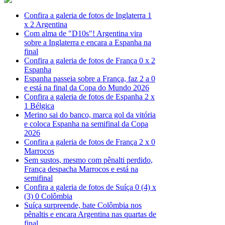
Confira a galeria de fotos de Inglaterra 1
x 2 Argentina
Com alma de "D10s"! Argentina vira
sobre a Inglaterra e encara a Espanha na
final
Confira a galeria de fotos de França 0 x 2
Espanha
Espanha passeia sobre a França, faz 2 a 0
e está na final da Copa do Mundo 2026
Confira a galeria de fotos de Espanha 2 x
1 Bélgica
Merino sai do banco, marca gol da vitória
e coloca Espanha na semifinal da Copa
2026
Confira a galeria de fotos de França 2 x 0
Marrocos
Sem sustos, mesmo com pênalti perdido,
França despacha Marrocos e está na
semifinal
Confira a galeria de fotos de Suíça 0 (4) x
(3) 0 Colômbia
Suíça surpreende, bate Colômbia nos
pênaltis e encara Argentina nas quartas de
final