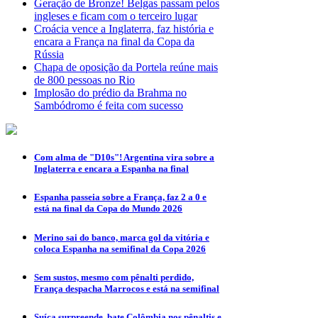
Geração de Bronze! Belgas passam pelos
ingleses e ficam com o terceiro lugar
Croácia vence a Inglaterra, faz história e
encara a França na final da Copa da
Rússia
Chapa de oposição da Portela reúne mais
de 800 pessoas no Rio
Implosão do prédio da Brahma no
Sambódromo é feita com sucesso
Com alma de "D10s"! Argentina vira sobre a
Inglaterra e encara a Espanha na final
Espanha passeia sobre a França, faz 2 a 0 e
está na final da Copa do Mundo 2026
Merino sai do banco, marca gol da vitória e
coloca Espanha na semifinal da Copa 2026
Sem sustos, mesmo com pênalti perdido,
França despacha Marrocos e está na semifinal
Suíça surpreende, bate Colômbia nos pênaltis e