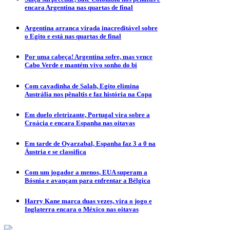
encara Argentina nas quartas de final
Argentina arranca virada inacreditável sobre
o Egito e está nas quartas de final
Por uma cabeça! Argentina sofre, mas vence
Cabo Verde e mantém vivo sonho do bi
Com cavadinha de Salah, Egito elimina
Austrália nos pênaltis e faz história na Copa
Em duelo eletrizante, Portugal vira sobre a
Croácia e encara Espanha nas oitavas
Em tarde de Oyarzabal, Espanha faz 3 a 0 na
Áustria e se classifica
Com um jogador a menos, EUA superam a
Bósnia e avançam para enfrentar a Bélgica
Harry Kane marca duas vezes, vira o jogo e
Inglaterra encara o México nas oitavas