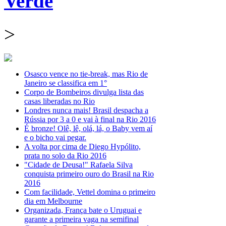
Verde
>
Osasco vence no tie-break, mas Rio de
Janeiro se classifica em 1°
Corpo de Bombeiros divulga lista das
casas liberadas no Rio
Londres nunca mais! Brasil despacha a
Rússia por 3 a 0 e vai à final na Rio 2016
É bronze! Olê, lê, olá, lá, o Baby vem aí
e o bicho vai pegar.
A volta por cima de Diego Hypólito,
prata no solo da Rio 2016
"Cidade de Deusa!" Rafaela Silva
conquista primeiro ouro do Brasil na Rio
2016
Com facilidade, Vettel domina o primeiro
dia em Melbourne
Organizada, França bate o Uruguai e
garante a primeira vaga na semifinal