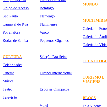
MUNDO
Grupo de Acesso
Botafogo
São Paulo
Flamengo
MULTIMÍDI
Carnaval de Rua
Fluminense
Galeria de Foto
Por aí afora
Vasco
Galeria de Áudi
Rodas de Samba
Pequenos Gigantes
Galeria de Víde
CULTURA
Seleção Brasileira
TECNOLOGI
Celebridades
Cinema
Futebol Internacional
TURISMO E
Música
VIAGENS
Teatro
Esportes Olímpicos
Televisão
BLOGS
Vôlei
Fala Vicente