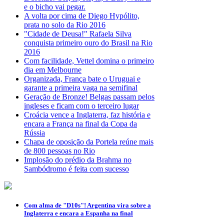
e o bicho vai pegar.
A volta por cima de Diego Hypólito,
prata no solo da Rio 2016
"Cidade de Deusa!" Rafaela Silva
conquista primeiro ouro do Brasil na Rio
2016
Com facilidade, Vettel domina o primeiro
dia em Melbourne
Organizada, França bate o Uruguai e
garante a primeira vaga na semifinal
Geração de Bronze! Belgas passam pelos
ingleses e ficam com o terceiro lugar
Croácia vence a Inglaterra, faz história e
encara a França na final da Copa da
Rússia
Chapa de oposição da Portela reúne mais
de 800 pessoas no Rio
Implosão do prédio da Brahma no
Sambódromo é feita com sucesso
Com alma de "D10s"! Argentina vira sobre a
Inglaterra e encara a Espanha na final