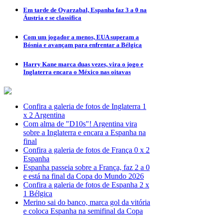
Em tarde de Oyarzabal, Espanha faz 3 a 0 na
Áustria e se classifica
Com um jogador a menos, EUA superam a
Bósnia e avançam para enfrentar a Bélgica
Harry Kane marca duas vezes, vira o jogo e
Inglaterra encara o México nas oitavas
Confira a galeria de fotos de Inglaterra 1
x 2 Argentina
Com alma de "D10s"! Argentina vira
sobre a Inglaterra e encara a Espanha na
final
Confira a galeria de fotos de França 0 x 2
Espanha
Espanha passeia sobre a França, faz 2 a 0
e está na final da Copa do Mundo 2026
Confira a galeria de fotos de Espanha 2 x
1 Bélgica
Merino sai do banco, marca gol da vitória
e coloca Espanha na semifinal da Copa