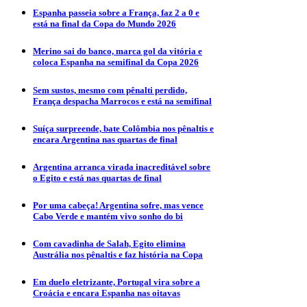
Espanha passeia sobre a França, faz 2 a 0 e
está na final da Copa do Mundo 2026
Merino sai do banco, marca gol da vitória e
coloca Espanha na semifinal da Copa 2026
Sem sustos, mesmo com pênalti perdido,
França despacha Marrocos e está na semifinal
Suíça surpreende, bate Colômbia nos pênaltis e
encara Argentina nas quartas de final
Argentina arranca virada inacreditável sobre
o Egito e está nas quartas de final
Por uma cabeça! Argentina sofre, mas vence
Cabo Verde e mantém vivo sonho do bi
Com cavadinha de Salah, Egito elimina
Austrália nos pênaltis e faz história na Copa
Em duelo eletrizante, Portugal vira sobre a
Croácia e encara Espanha nas oitavas