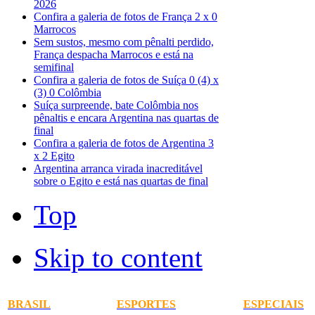
2026
Confira a galeria de fotos de França 2 x 0
Marrocos
Sem sustos, mesmo com pênalti perdido,
França despacha Marrocos e está na
semifinal
Confira a galeria de fotos de Suíça 0 (4) x
(3) 0 Colômbia
Suíça surpreende, bate Colômbia nos
pênaltis e encara Argentina nas quartas de
final
Confira a galeria de fotos de Argentina 3
x 2 Egito
Argentina arranca virada inacreditável
sobre o Egito e está nas quartas de final
Top
Skip to content
BRASIL
ESPORTES
ESPECIAIS