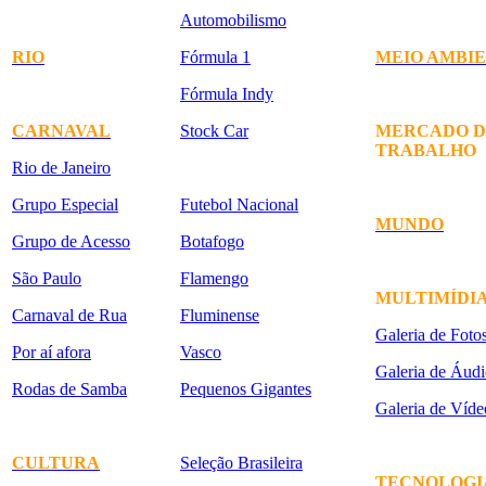
Automobilismo
RIO
Fórmula 1
MEIO AMBI
Fórmula Indy
CARNAVAL
Stock Car
MERCADO D
TRABALHO
Rio de Janeiro
Grupo Especial
Futebol Nacional
MUNDO
Grupo de Acesso
Botafogo
São Paulo
Flamengo
MULTIMÍDI
Carnaval de Rua
Fluminense
Galeria de Foto
Por aí afora
Vasco
Galeria de Áudi
Rodas de Samba
Pequenos Gigantes
Galeria de Víde
CULTURA
Seleção Brasileira
TECNOLOGI