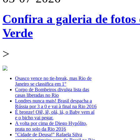
Confira a galeria de fotos
Verde
>
Osasco vence no tie-break, mas Rio de
Janeiro se classifica em 1°
Corpo de Bombeiros divulga lista das
casas liberadas no Rio
Londres nunca mais! Brasil despacha a
Rússia por 3 a 0 e vai à final na Rio 2016
É bronze! Olê, lê, olá, lá, o Baby vem aí
e o bicho vai pegar.
A volta por cima de Diego Hypólito,
prata no solo da Rio 2016
"Cidade de Deusa!" Rafaela Silva