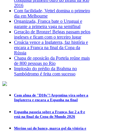
conquista primeiro ouro do Brasil na Rio
2016
Com facilidade, Vettel domina o primeiro
dia em Melbourne
Organizada, França bate o Uruguai e
garante a primeira vaga na semifinal
Geração de Bronze! Belgas passam pelos
ingleses e ficam com o terceiro lugar
Croácia vence a Inglaterra, faz história e
encara a França na final da Copa da
Rússia
Chapa de oposição da Portela reúne mais
de 800 pessoas no Rio
Implosão do prédio da Brahma no
Sambódromo é feita com sucesso
Com alma de "D10s"! Argentina vira sobre a
Inglaterra e encara a Espanha na final
Espanha passeia sobre a França, faz 2 a 0 e
está na final da Copa do Mundo 2026
Merino sai do banco, marca gol da vitória e