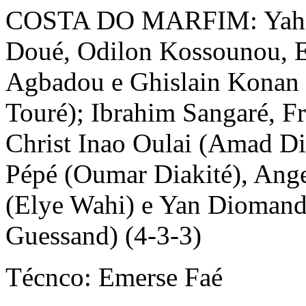
COSTA DO MARFIM: Yahia
Doué, Odilon Kossounou,
Agbadou e Ghislain Konan
Touré); Ibrahim Sangaré, F
Christ Inao Oulai (Amad Di
Pépé (Oumar Diakité), An
(Elye Wahi) e Yan Dioman
Guessand) (4-3-3)
Técnco: Emerse Faé