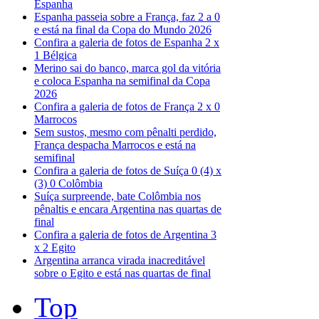
Espanha
Espanha passeia sobre a França, faz 2 a 0
e está na final da Copa do Mundo 2026
Confira a galeria de fotos de Espanha 2 x
1 Bélgica
Merino sai do banco, marca gol da vitória
e coloca Espanha na semifinal da Copa
2026
Confira a galeria de fotos de França 2 x 0
Marrocos
Sem sustos, mesmo com pênalti perdido,
França despacha Marrocos e está na
semifinal
Confira a galeria de fotos de Suíça 0 (4) x
(3) 0 Colômbia
Suíça surpreende, bate Colômbia nos
pênaltis e encara Argentina nas quartas de
final
Confira a galeria de fotos de Argentina 3
x 2 Egito
Argentina arranca virada inacreditável
sobre o Egito e está nas quartas de final
Top