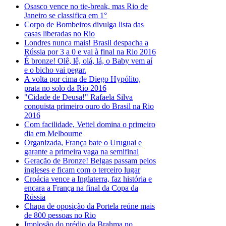
Osasco vence no tie-break, mas Rio de
Janeiro se classifica em 1°
Corpo de Bombeiros divulga lista das
casas liberadas no Rio
Londres nunca mais! Brasil despacha a
Rússia por 3 a 0 e vai à final na Rio 2016
É bronze! Olê, lê, olá, lá, o Baby vem aí
e o bicho vai pegar.
A volta por cima de Diego Hypólito,
prata no solo da Rio 2016
"Cidade de Deusa!" Rafaela Silva
conquista primeiro ouro do Brasil na Rio
2016
Com facilidade, Vettel domina o primeiro
dia em Melbourne
Organizada, França bate o Uruguai e
garante a primeira vaga na semifinal
Geração de Bronze! Belgas passam pelos
ingleses e ficam com o terceiro lugar
Croácia vence a Inglaterra, faz história e
encara a França na final da Copa da
Rússia
Chapa de oposição da Portela reúne mais
de 800 pessoas no Rio
Implosão do prédio da Brahma no