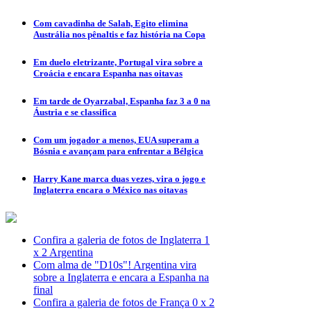
Com cavadinha de Salah, Egito elimina
Austrália nos pênaltis e faz história na Copa
Em duelo eletrizante, Portugal vira sobre a
Croácia e encara Espanha nas oitavas
Em tarde de Oyarzabal, Espanha faz 3 a 0 na
Áustria e se classifica
Com um jogador a menos, EUA superam a
Bósnia e avançam para enfrentar a Bélgica
Harry Kane marca duas vezes, vira o jogo e
Inglaterra encara o México nas oitavas
Confira a galeria de fotos de Inglaterra 1
x 2 Argentina
Com alma de "D10s"! Argentina vira
sobre a Inglaterra e encara a Espanha na
final
Confira a galeria de fotos de França 0 x 2