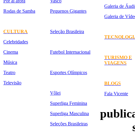
Por aí afora
Vasco
Galeria de Áudi
Rodas de Samba
Pequenos Gigantes
Galeria de Víde
CULTURA
Seleção Brasileira
TECNOLOGI
Celebridades
Cinema
Futebol Internacional
TURISMO E
Música
VIAGENS
Teatro
Esportes Olímpicos
Televisão
BLOGS
Vôlei
Fala Vicente
Superliga Feminina
publica
Superliga Masculina
Seleções Brasileiras