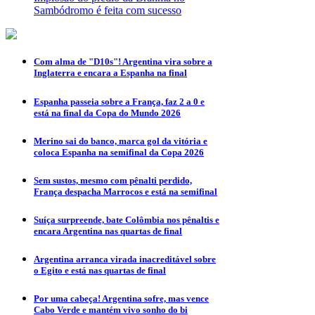
Sambódromo é feita com sucesso
Com alma de "D10s"! Argentina vira sobre a
Inglaterra e encara a Espanha na final
Espanha passeia sobre a França, faz 2 a 0 e
está na final da Copa do Mundo 2026
Merino sai do banco, marca gol da vitória e
coloca Espanha na semifinal da Copa 2026
Sem sustos, mesmo com pênalti perdido,
França despacha Marrocos e está na semifinal
Suíça surpreende, bate Colômbia nos pênaltis e
encara Argentina nas quartas de final
Argentina arranca virada inacreditável sobre
o Egito e está nas quartas de final
Por uma cabeça! Argentina sofre, mas vence
Cabo Verde e mantém vivo sonho do bi