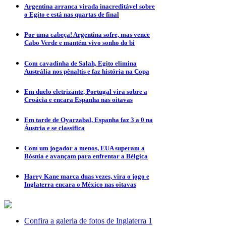
Argentina arranca virada inacreditável sobre
o Egito e está nas quartas de final
Por uma cabeça! Argentina sofre, mas vence
Cabo Verde e mantém vivo sonho do bi
Com cavadinha de Salah, Egito elimina
Austrália nos pênaltis e faz história na Copa
Em duelo eletrizante, Portugal vira sobre a
Croácia e encara Espanha nas oitavas
Em tarde de Oyarzabal, Espanha faz 3 a 0 na
Áustria e se classifica
Com um jogador a menos, EUA superam a
Bósnia e avançam para enfrentar a Bélgica
Harry Kane marca duas vezes, vira o jogo e
Inglaterra encara o México nas oitavas
Confira a galeria de fotos de Inglaterra 1