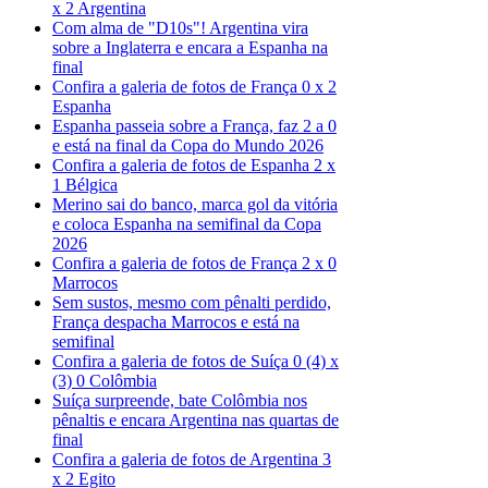
x 2 Argentina
Com alma de "D10s"! Argentina vira
sobre a Inglaterra e encara a Espanha na
final
Confira a galeria de fotos de França 0 x 2
Espanha
Espanha passeia sobre a França, faz 2 a 0
e está na final da Copa do Mundo 2026
Confira a galeria de fotos de Espanha 2 x
1 Bélgica
Merino sai do banco, marca gol da vitória
e coloca Espanha na semifinal da Copa
2026
Confira a galeria de fotos de França 2 x 0
Marrocos
Sem sustos, mesmo com pênalti perdido,
França despacha Marrocos e está na
semifinal
Confira a galeria de fotos de Suíça 0 (4) x
(3) 0 Colômbia
Suíça surpreende, bate Colômbia nos
pênaltis e encara Argentina nas quartas de
final
Confira a galeria de fotos de Argentina 3
x 2 Egito