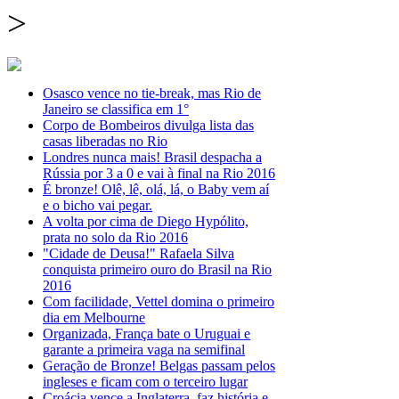
>
Osasco vence no tie-break, mas Rio de
Janeiro se classifica em 1°
Corpo de Bombeiros divulga lista das
casas liberadas no Rio
Londres nunca mais! Brasil despacha a
Rússia por 3 a 0 e vai à final na Rio 2016
É bronze! Olê, lê, olá, lá, o Baby vem aí
e o bicho vai pegar.
A volta por cima de Diego Hypólito,
prata no solo da Rio 2016
"Cidade de Deusa!" Rafaela Silva
conquista primeiro ouro do Brasil na Rio
2016
Com facilidade, Vettel domina o primeiro
dia em Melbourne
Organizada, França bate o Uruguai e
garante a primeira vaga na semifinal
Geração de Bronze! Belgas passam pelos
ingleses e ficam com o terceiro lugar
Croácia vence a Inglaterra, faz história e