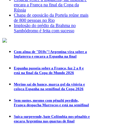
encara a França na final da Copa da
Rússia
Chapa de oposição da Portela reúne mais
de 800 pessoas no Rio
Implosão do prédio da Brahma no
Sambódromo é feita com sucesso
Com alma de "D10s"! Argentina vira sobre a
Inglaterra e encara a Espanha na final
Espanha passeia sobre a França, faz 2 a 0 e
está na final da Copa do Mundo 2026
Merino sai do banco, marca gol da vitória e
coloca Espanha na semifinal da Copa 2026
Sem sustos, mesmo com pênalti perdido,
França despacha Marrocos e está na semifinal
Suíça surpreende, bate Colômbia nos pênaltis e
encara Argentina nas quartas de final