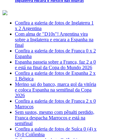
Inglaterra encara o México nas oitavas
Confira a galeria de fotos de Inglaterra 1
x 2 Argentina
Com alma de "D10s"! Argentina vira
sobre a Inglaterra e encara a Espanha na
final
Confira a galeria de fotos de França 0 x 2
Espanha
Espanha passeia sobre a França, faz 2 a 0
e está na final da Copa do Mundo 2026
Confira a galeria de fotos de Espanha 2 x
1 Bélgica
Merino sai do banco, marca gol da vitória
e coloca Espanha na semifinal da Copa
2026
Confira a galeria de fotos de França 2 x 0
Marrocos
Sem sustos, mesmo com pênalti perdido,
França despacha Marrocos e está na
semifinal
Confira a galeria de fotos de Suíça 0 (4) x
(3) 0 Colômbia