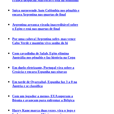
França despacha Marrocos e está na semifinal
Suíça surpreende, bate Colômbia nos pênaltis e
encara Argentina nas quartas de final
Argentina arranca virada inacreditável sobre
o Egito e está nas quartas de final
Por uma cabeça! Argentina sofre, mas vence
Cabo Verde e mantém vivo sonho do bi
Com cavadinha de Salah, Egito elimina
Austrália nos pênaltis e faz história na Copa
Em duelo eletrizante, Portugal vira sobre a
Croácia e encara Espanha nas oitavas
Em tarde de Oyarzabal, Espanha faz 3 a 0 na
Áustria e se classifica
Com um jogador a menos, EUA superam a
Bósnia e avançam para enfrentar a Bélgica
Harry Kane marca duas vezes, vira o jogo e