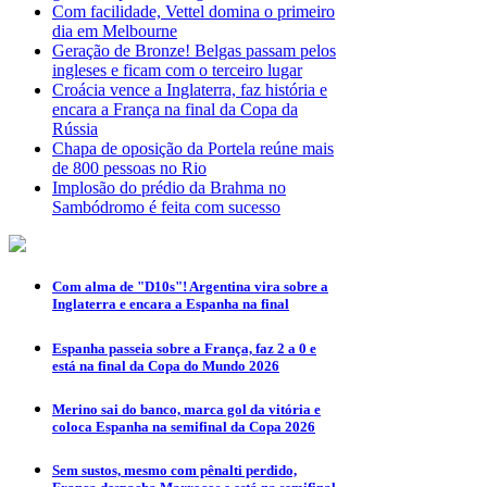
Com facilidade, Vettel domina o primeiro
dia em Melbourne
Geração de Bronze! Belgas passam pelos
ingleses e ficam com o terceiro lugar
Croácia vence a Inglaterra, faz história e
encara a França na final da Copa da
Rússia
Chapa de oposição da Portela reúne mais
de 800 pessoas no Rio
Implosão do prédio da Brahma no
Sambódromo é feita com sucesso
Com alma de "D10s"! Argentina vira sobre a
Inglaterra e encara a Espanha na final
Espanha passeia sobre a França, faz 2 a 0 e
está na final da Copa do Mundo 2026
Merino sai do banco, marca gol da vitória e
coloca Espanha na semifinal da Copa 2026
Sem sustos, mesmo com pênalti perdido,