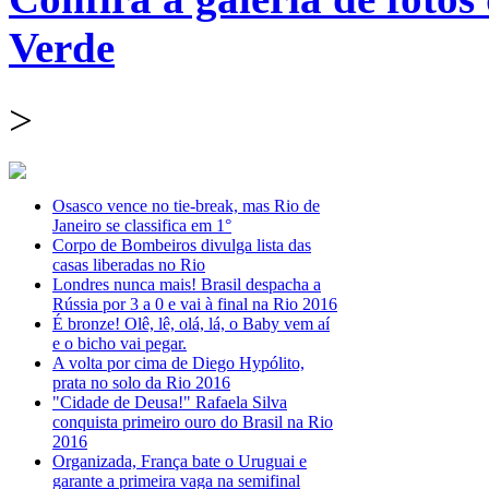
Verde
>
Osasco vence no tie-break, mas Rio de
Janeiro se classifica em 1°
Corpo de Bombeiros divulga lista das
casas liberadas no Rio
Londres nunca mais! Brasil despacha a
Rússia por 3 a 0 e vai à final na Rio 2016
É bronze! Olê, lê, olá, lá, o Baby vem aí
e o bicho vai pegar.
A volta por cima de Diego Hypólito,
prata no solo da Rio 2016
"Cidade de Deusa!" Rafaela Silva
conquista primeiro ouro do Brasil na Rio
2016
Organizada, França bate o Uruguai e
garante a primeira vaga na semifinal