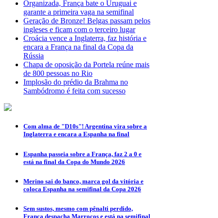
Organizada, França bate o Uruguai e
garante a primeira vaga na semifinal
Geração de Bronze! Belgas passam pelos
ingleses e ficam com o terceiro lugar
Croácia vence a Inglaterra, faz história e
encara a França na final da Copa da
Rússia
Chapa de oposição da Portela reúne mais
de 800 pessoas no Rio
Implosão do prédio da Brahma no
Sambódromo é feita com sucesso
Com alma de "D10s"! Argentina vira sobre a
Inglaterra e encara a Espanha na final
Espanha passeia sobre a França, faz 2 a 0 e
está na final da Copa do Mundo 2026
Merino sai do banco, marca gol da vitória e
coloca Espanha na semifinal da Copa 2026
Sem sustos, mesmo com pênalti perdido,
França despacha Marrocos e está na semifinal