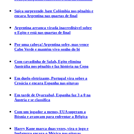
Suíça surpreende, bate Colômbia nos pênaltis e
encara Argentina nas quartas de final
Argentina arranca virada inacreditável sobre
o Egito e está nas quartas de final
Por uma cabeça! Argentina sofre, mas vence
Cabo Verde e mantém vivo sonho do bi
Com cavadinha de Salah, Egito elimina
Austrália nos pênaltis e faz história na Copa
Em duelo eletrizante, Portugal vira sobre a
Croácia e encara Espanha nas oitavas
Em tarde de Oyarzabal, Espanha faz 3 a 0 na
Áustria e se classifica
Com um jogador a menos, EUA superam a
Bósnia e avançam para enfrentar a Bélgica
Harry Kane marca duas vezes, vira o jogo e
Inglaterra encara o México nas oitavas