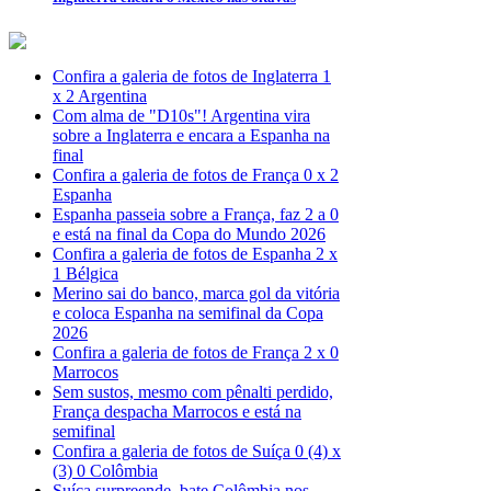
Confira a galeria de fotos de Inglaterra 1
x 2 Argentina
Com alma de "D10s"! Argentina vira
sobre a Inglaterra e encara a Espanha na
final
Confira a galeria de fotos de França 0 x 2
Espanha
Espanha passeia sobre a França, faz 2 a 0
e está na final da Copa do Mundo 2026
Confira a galeria de fotos de Espanha 2 x
1 Bélgica
Merino sai do banco, marca gol da vitória
e coloca Espanha na semifinal da Copa
2026
Confira a galeria de fotos de França 2 x 0
Marrocos
Sem sustos, mesmo com pênalti perdido,
França despacha Marrocos e está na
semifinal
Confira a galeria de fotos de Suíça 0 (4) x
(3) 0 Colômbia
Suíça surpreende, bate Colômbia nos