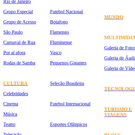
Rio de Janeiro
Grupo Especial
Futebol Nacional
MUNDO
Grupo de Acesso
Botafogo
São Paulo
Flamengo
MULTIMÍDI
Carnaval de Rua
Fluminense
Galeria de Foto
Por aí afora
Vasco
Galeria de Áudi
Rodas de Samba
Pequenos Gigantes
Galeria de Víde
CULTURA
Seleção Brasileira
TECNOLOGI
Celebridades
Cinema
Futebol Internacional
TURISMO E
Música
VIAGENS
Teatro
Esportes Olímpicos
Televisão