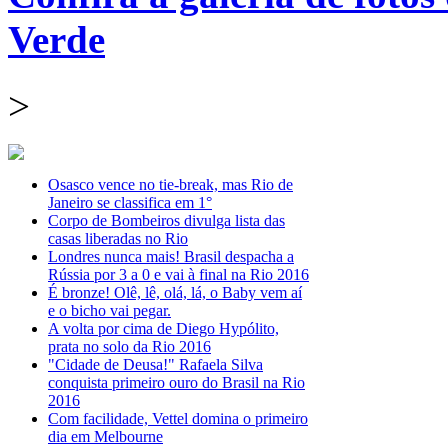
Verde
>
Osasco vence no tie-break, mas Rio de
Janeiro se classifica em 1°
Corpo de Bombeiros divulga lista das
casas liberadas no Rio
Londres nunca mais! Brasil despacha a
Rússia por 3 a 0 e vai à final na Rio 2016
É bronze! Olê, lê, olá, lá, o Baby vem aí
e o bicho vai pegar.
A volta por cima de Diego Hypólito,
prata no solo da Rio 2016
"Cidade de Deusa!" Rafaela Silva
conquista primeiro ouro do Brasil na Rio
2016
Com facilidade, Vettel domina o primeiro
dia em Melbourne