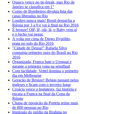
Osasco vence no tie-break, mas Rio de
Janeiro se classifica em 1°
Corpo de Bombeiros divulga lista das
casas liberadas no Rio
Londres nunca mais! Brasil despacha a
Rússia por 3 a 0 e vai à final na Rio 2016
É bronze! Olê, lê, olá, lá, o Baby vem aí
e o bicho vai pegar.
A volta por cima de Diego Hypólito,
prata no solo da Rio 2016
"Cidade de Deusa!" Rafaela Silva
conquista primeiro ouro do Brasil na Rio
2016
Organizada, França bate o Uruguai e
garante a primeira vaga na semifinal
Com facilidade, Vettel domina o primeiro
dia em Melbourne
Geração de Bronze! Belgas passam pelos
ingleses e ficam com o terceiro lugar
Croácia vence a Inglaterra, faz história e
encara a França na final da Copa da
Rússia
Chapa de oposição da Portela reúne mais
de 800 pessoas no Rio
Implosão do prédio da Brahma no