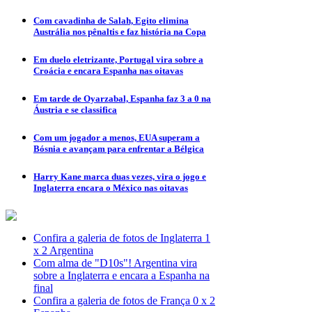
Com cavadinha de Salah, Egito elimina
Austrália nos pênaltis e faz história na Copa
Em duelo eletrizante, Portugal vira sobre a
Croácia e encara Espanha nas oitavas
Em tarde de Oyarzabal, Espanha faz 3 a 0 na
Áustria e se classifica
Com um jogador a menos, EUA superam a
Bósnia e avançam para enfrentar a Bélgica
Harry Kane marca duas vezes, vira o jogo e
Inglaterra encara o México nas oitavas
Confira a galeria de fotos de Inglaterra 1
x 2 Argentina
Com alma de "D10s"! Argentina vira
sobre a Inglaterra e encara a Espanha na
final
Confira a galeria de fotos de França 0 x 2