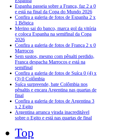
Espanha
Espanha passeia sobre a França, faz 2 a 0
e está na final da Copa do Mundo 2026
Confira a galeria de fotos de Espanha 2 x
1 Bélgica
Merino sai do banco, marca gol da vitória
e coloca Espanha na semifinal da Copa
2026
Confira a galeria de fotos de França 2 x 0
Marrocos
Sem sustos, mesmo com pênalti perdido,
França despacha Marrocos e está na
semifinal
Confira a galeria de fotos de Suíça 0 (4) x
(3) 0 Colômbia
Suíça surpreende, bate Colômbia nos
pênaltis e encara Argentina nas quartas de
final
Confira a galeria de fotos de Argentina 3
x 2 Egito
Argentina arranca virada inacreditável
sobre o Egito e está nas quartas de final
Top