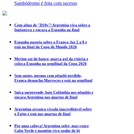
Sambódromo é feita com sucesso
Com alma de "D10s"! Argentina vira sobre a
Inglaterra e encara a Espanha na final
Espanha passeia sobre a França, faz 2 a 0 e
está na final da Copa do Mundo 2026
Merino sai do banco, marca gol da vitória e
coloca Espanha na semifinal da Copa 2026
Sem sustos, mesmo com pênalti perdido,
França despacha Marrocos e está na semifinal
Suíça surpreende, bate Colômbia nos pênaltis e
encara Argentina nas quartas de final
Argentina arranca virada inacreditável sobre
o Egito e está nas quartas de final
Por uma cabeça! Argentina sofre, mas vence
Cabo Verde e mantém vivo sonho do bi