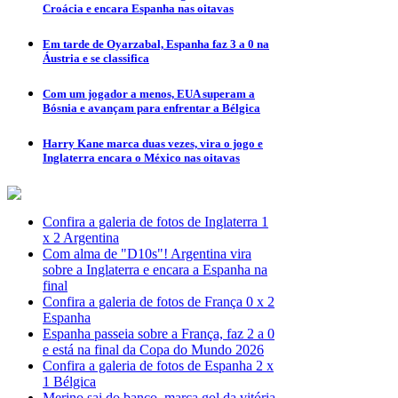
Croácia e encara Espanha nas oitavas
Em tarde de Oyarzabal, Espanha faz 3 a 0 na
Áustria e se classifica
Com um jogador a menos, EUA superam a
Bósnia e avançam para enfrentar a Bélgica
Harry Kane marca duas vezes, vira o jogo e
Inglaterra encara o México nas oitavas
Confira a galeria de fotos de Inglaterra 1
x 2 Argentina
Com alma de "D10s"! Argentina vira
sobre a Inglaterra e encara a Espanha na
final
Confira a galeria de fotos de França 0 x 2
Espanha
Espanha passeia sobre a França, faz 2 a 0
e está na final da Copa do Mundo 2026
Confira a galeria de fotos de Espanha 2 x
1 Bélgica
Merino sai do banco, marca gol da vitória