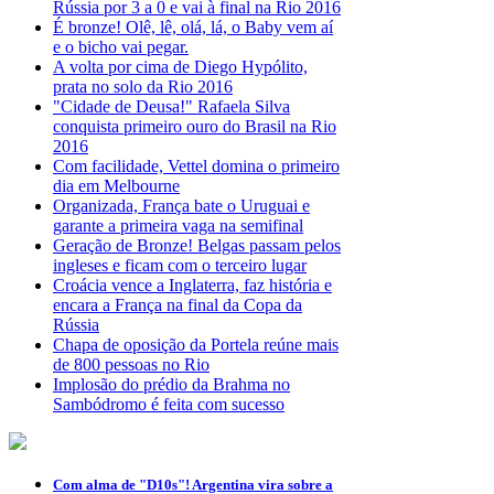
Rússia por 3 a 0 e vai à final na Rio 2016
É bronze! Olê, lê, olá, lá, o Baby vem aí
e o bicho vai pegar.
A volta por cima de Diego Hypólito,
prata no solo da Rio 2016
"Cidade de Deusa!" Rafaela Silva
conquista primeiro ouro do Brasil na Rio
2016
Com facilidade, Vettel domina o primeiro
dia em Melbourne
Organizada, França bate o Uruguai e
garante a primeira vaga na semifinal
Geração de Bronze! Belgas passam pelos
ingleses e ficam com o terceiro lugar
Croácia vence a Inglaterra, faz história e
encara a França na final da Copa da
Rússia
Chapa de oposição da Portela reúne mais
de 800 pessoas no Rio
Implosão do prédio da Brahma no
Sambódromo é feita com sucesso
Com alma de "D10s"! Argentina vira sobre a