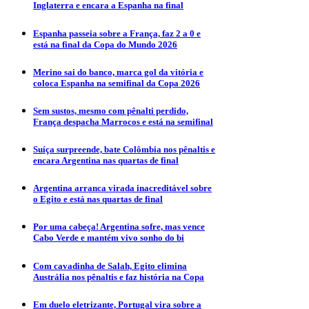
Inglaterra e encara a Espanha na final
Espanha passeia sobre a França, faz 2 a 0 e
está na final da Copa do Mundo 2026
Merino sai do banco, marca gol da vitória e
coloca Espanha na semifinal da Copa 2026
Sem sustos, mesmo com pênalti perdido,
França despacha Marrocos e está na semifinal
Suíça surpreende, bate Colômbia nos pênaltis e
encara Argentina nas quartas de final
Argentina arranca virada inacreditável sobre
o Egito e está nas quartas de final
Por uma cabeça! Argentina sofre, mas vence
Cabo Verde e mantém vivo sonho do bi
Com cavadinha de Salah, Egito elimina
Austrália nos pênaltis e faz história na Copa
Em duelo eletrizante, Portugal vira sobre a