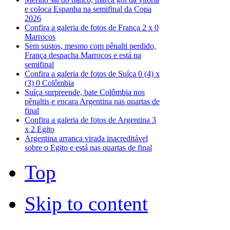
e coloca Espanha na semifinal da Copa
2026
Confira a galeria de fotos de França 2 x 0
Marrocos
Sem sustos, mesmo com pênalti perdido,
França despacha Marrocos e está na
semifinal
Confira a galeria de fotos de Suíça 0 (4) x
(3) 0 Colômbia
Suíça surpreende, bate Colômbia nos
pênaltis e encara Argentina nas quartas de
final
Confira a galeria de fotos de Argentina 3
x 2 Egito
Argentina arranca virada inacreditável
sobre o Egito e está nas quartas de final
Top
Skip to content