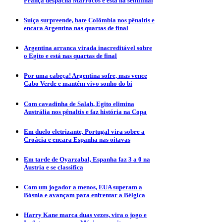
França despacha Marrocos e está na semifinal
Suíça surpreende, bate Colômbia nos pênaltis e
encara Argentina nas quartas de final
Argentina arranca virada inacreditável sobre
o Egito e está nas quartas de final
Por uma cabeça! Argentina sofre, mas vence
Cabo Verde e mantém vivo sonho do bi
Com cavadinha de Salah, Egito elimina
Austrália nos pênaltis e faz história na Copa
Em duelo eletrizante, Portugal vira sobre a
Croácia e encara Espanha nas oitavas
Em tarde de Oyarzabal, Espanha faz 3 a 0 na
Áustria e se classifica
Com um jogador a menos, EUA superam a
Bósnia e avançam para enfrentar a Bélgica
Harry Kane marca duas vezes, vira o jogo e