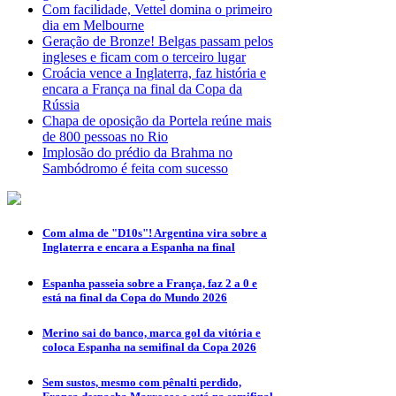
Com facilidade, Vettel domina o primeiro
dia em Melbourne
Geração de Bronze! Belgas passam pelos
ingleses e ficam com o terceiro lugar
Croácia vence a Inglaterra, faz história e
encara a França na final da Copa da
Rússia
Chapa de oposição da Portela reúne mais
de 800 pessoas no Rio
Implosão do prédio da Brahma no
Sambódromo é feita com sucesso
Com alma de "D10s"! Argentina vira sobre a
Inglaterra e encara a Espanha na final
Espanha passeia sobre a França, faz 2 a 0 e
está na final da Copa do Mundo 2026
Merino sai do banco, marca gol da vitória e
coloca Espanha na semifinal da Copa 2026
Sem sustos, mesmo com pênalti perdido,