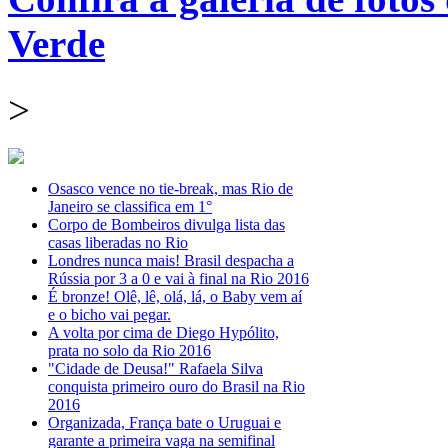
Verde
>
Osasco vence no tie-break, mas Rio de
Janeiro se classifica em 1°
Corpo de Bombeiros divulga lista das
casas liberadas no Rio
Londres nunca mais! Brasil despacha a
Rússia por 3 a 0 e vai à final na Rio 2016
É bronze! Olê, lê, olá, lá, o Baby vem aí
e o bicho vai pegar.
A volta por cima de Diego Hypólito,
prata no solo da Rio 2016
"Cidade de Deusa!" Rafaela Silva
conquista primeiro ouro do Brasil na Rio
2016
Organizada, França bate o Uruguai e
garante a primeira vaga na semifinal