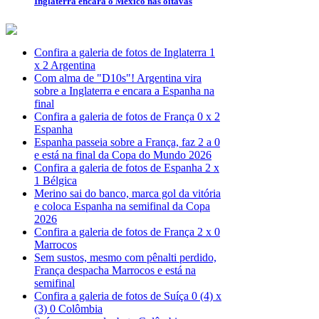
Inglaterra encara o México nas oitavas
Confira a galeria de fotos de Inglaterra 1
x 2 Argentina
Com alma de "D10s"! Argentina vira
sobre a Inglaterra e encara a Espanha na
final
Confira a galeria de fotos de França 0 x 2
Espanha
Espanha passeia sobre a França, faz 2 a 0
e está na final da Copa do Mundo 2026
Confira a galeria de fotos de Espanha 2 x
1 Bélgica
Merino sai do banco, marca gol da vitória
e coloca Espanha na semifinal da Copa
2026
Confira a galeria de fotos de França 2 x 0
Marrocos
Sem sustos, mesmo com pênalti perdido,
França despacha Marrocos e está na
semifinal
Confira a galeria de fotos de Suíça 0 (4) x
(3) 0 Colômbia