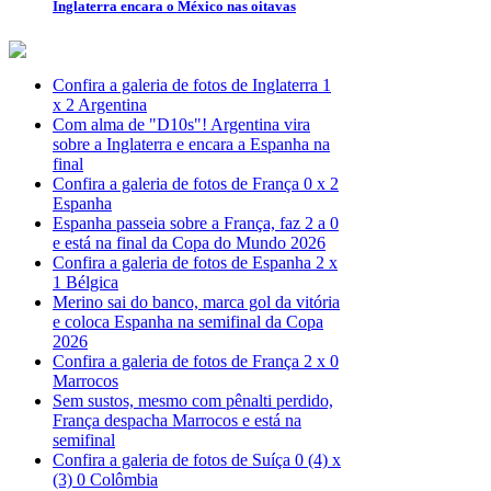
Inglaterra encara o México nas oitavas
Confira a galeria de fotos de Inglaterra 1
x 2 Argentina
Com alma de "D10s"! Argentina vira
sobre a Inglaterra e encara a Espanha na
final
Confira a galeria de fotos de França 0 x 2
Espanha
Espanha passeia sobre a França, faz 2 a 0
e está na final da Copa do Mundo 2026
Confira a galeria de fotos de Espanha 2 x
1 Bélgica
Merino sai do banco, marca gol da vitória
e coloca Espanha na semifinal da Copa
2026
Confira a galeria de fotos de França 2 x 0
Marrocos
Sem sustos, mesmo com pênalti perdido,
França despacha Marrocos e está na
semifinal
Confira a galeria de fotos de Suíça 0 (4) x
(3) 0 Colômbia