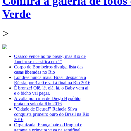
Confira a galeria de fotos
Verde
>
Osasco vence no tie-break, mas Rio de
Janeiro se classifica em 1°
Corpo de Bombeiros divulga lista das
casas liberadas no Rio
Londres nunca mais! Brasil despacha a
Rússia por 3 a 0 e vai à final na Rio 2016
É bronze! Olê, lê, olá, lá, o Baby vem aí
e o bicho vai pegar.
A volta por cima de Diego Hypólito,
prata no solo da Rio 2016
"Cidade de Deusa!" Rafaela Silva
conquista primeiro ouro do Brasil na Rio
2016
Organizada, França bate o Uruguai e
garante a primeira vaga na semifinal