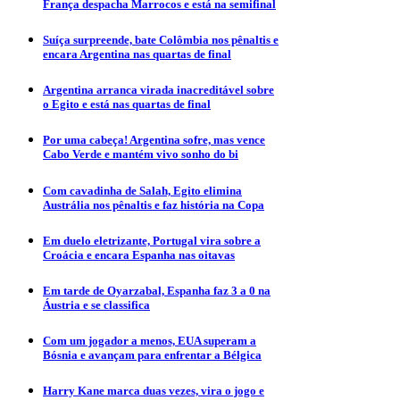
França despacha Marrocos e está na semifinal
Suíça surpreende, bate Colômbia nos pênaltis e
encara Argentina nas quartas de final
Argentina arranca virada inacreditável sobre
o Egito e está nas quartas de final
Por uma cabeça! Argentina sofre, mas vence
Cabo Verde e mantém vivo sonho do bi
Com cavadinha de Salah, Egito elimina
Austrália nos pênaltis e faz história na Copa
Em duelo eletrizante, Portugal vira sobre a
Croácia e encara Espanha nas oitavas
Em tarde de Oyarzabal, Espanha faz 3 a 0 na
Áustria e se classifica
Com um jogador a menos, EUA superam a
Bósnia e avançam para enfrentar a Bélgica
Harry Kane marca duas vezes, vira o jogo e