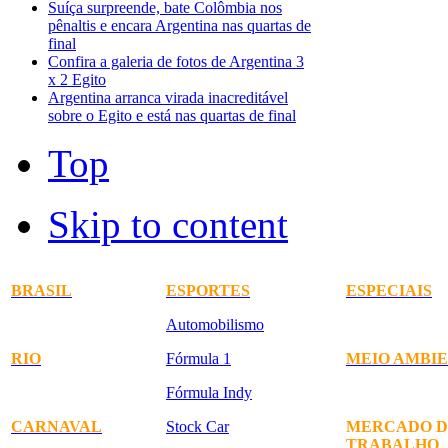
Suíça surpreende, bate Colômbia nos
pênaltis e encara Argentina nas quartas de
final
Confira a galeria de fotos de Argentina 3
x 2 Egito
Argentina arranca virada inacreditável
sobre o Egito e está nas quartas de final
Top
Skip to content
BRASIL
ESPORTES
ESPECIAIS
Automobilismo
RIO
Fórmula 1
MEIO AMBI
Fórmula Indy
CARNAVAL
Stock Car
MERCADO D
TRABALHO