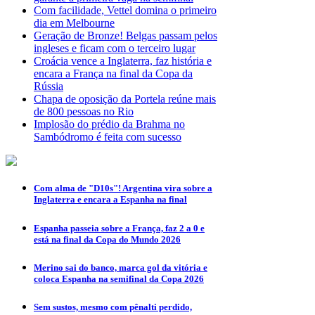
Com facilidade, Vettel domina o primeiro
dia em Melbourne
Geração de Bronze! Belgas passam pelos
ingleses e ficam com o terceiro lugar
Croácia vence a Inglaterra, faz história e
encara a França na final da Copa da
Rússia
Chapa de oposição da Portela reúne mais
de 800 pessoas no Rio
Implosão do prédio da Brahma no
Sambódromo é feita com sucesso
Com alma de "D10s"! Argentina vira sobre a
Inglaterra e encara a Espanha na final
Espanha passeia sobre a França, faz 2 a 0 e
está na final da Copa do Mundo 2026
Merino sai do banco, marca gol da vitória e
coloca Espanha na semifinal da Copa 2026
Sem sustos, mesmo com pênalti perdido,