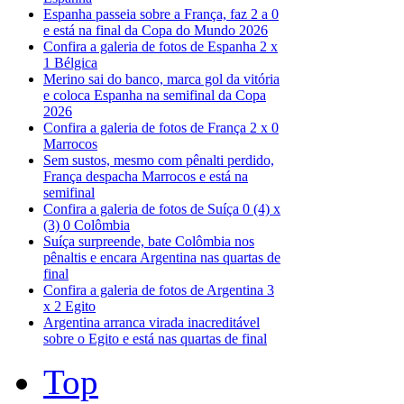
Espanha passeia sobre a França, faz 2 a 0
e está na final da Copa do Mundo 2026
Confira a galeria de fotos de Espanha 2 x
1 Bélgica
Merino sai do banco, marca gol da vitória
e coloca Espanha na semifinal da Copa
2026
Confira a galeria de fotos de França 2 x 0
Marrocos
Sem sustos, mesmo com pênalti perdido,
França despacha Marrocos e está na
semifinal
Confira a galeria de fotos de Suíça 0 (4) x
(3) 0 Colômbia
Suíça surpreende, bate Colômbia nos
pênaltis e encara Argentina nas quartas de
final
Confira a galeria de fotos de Argentina 3
x 2 Egito
Argentina arranca virada inacreditável
sobre o Egito e está nas quartas de final
Top