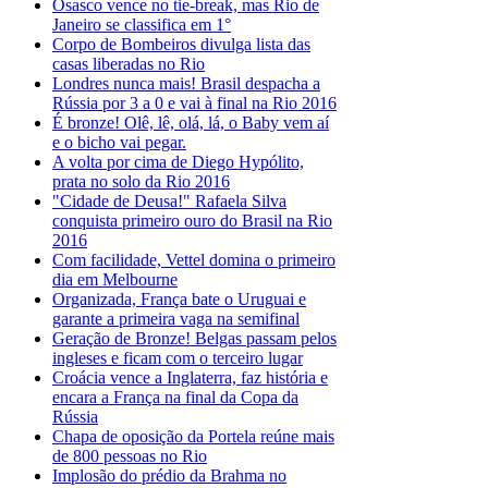
Osasco vence no tie-break, mas Rio de
Janeiro se classifica em 1°
Corpo de Bombeiros divulga lista das
casas liberadas no Rio
Londres nunca mais! Brasil despacha a
Rússia por 3 a 0 e vai à final na Rio 2016
É bronze! Olê, lê, olá, lá, o Baby vem aí
e o bicho vai pegar.
A volta por cima de Diego Hypólito,
prata no solo da Rio 2016
"Cidade de Deusa!" Rafaela Silva
conquista primeiro ouro do Brasil na Rio
2016
Com facilidade, Vettel domina o primeiro
dia em Melbourne
Organizada, França bate o Uruguai e
garante a primeira vaga na semifinal
Geração de Bronze! Belgas passam pelos
ingleses e ficam com o terceiro lugar
Croácia vence a Inglaterra, faz história e
encara a França na final da Copa da
Rússia
Chapa de oposição da Portela reúne mais
de 800 pessoas no Rio
Implosão do prédio da Brahma no