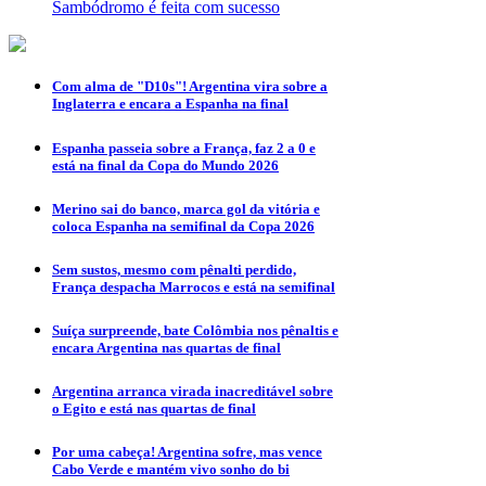
Sambódromo é feita com sucesso
Com alma de "D10s"! Argentina vira sobre a
Inglaterra e encara a Espanha na final
Espanha passeia sobre a França, faz 2 a 0 e
está na final da Copa do Mundo 2026
Merino sai do banco, marca gol da vitória e
coloca Espanha na semifinal da Copa 2026
Sem sustos, mesmo com pênalti perdido,
França despacha Marrocos e está na semifinal
Suíça surpreende, bate Colômbia nos pênaltis e
encara Argentina nas quartas de final
Argentina arranca virada inacreditável sobre
o Egito e está nas quartas de final
Por uma cabeça! Argentina sofre, mas vence
Cabo Verde e mantém vivo sonho do bi