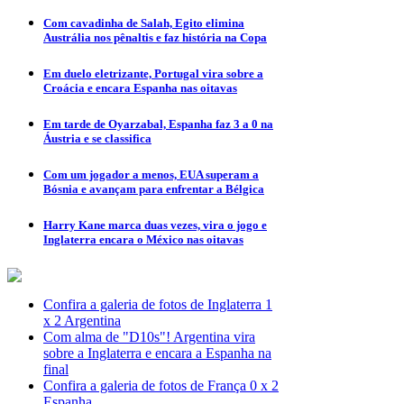
Com cavadinha de Salah, Egito elimina
Austrália nos pênaltis e faz história na Copa
Em duelo eletrizante, Portugal vira sobre a
Croácia e encara Espanha nas oitavas
Em tarde de Oyarzabal, Espanha faz 3 a 0 na
Áustria e se classifica
Com um jogador a menos, EUA superam a
Bósnia e avançam para enfrentar a Bélgica
Harry Kane marca duas vezes, vira o jogo e
Inglaterra encara o México nas oitavas
Confira a galeria de fotos de Inglaterra 1
x 2 Argentina
Com alma de "D10s"! Argentina vira
sobre a Inglaterra e encara a Espanha na
final
Confira a galeria de fotos de França 0 x 2
Espanha